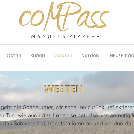
Osten
Süden
Westen
Norden
¡NEU! Find
WESTEN
geht die Sonne unter, wir schauen zurück, reflektiere
er Tun, wie auch das Leben selbst, das uns anmutig 
n das Schwere frei, transformieren es und werden dadu