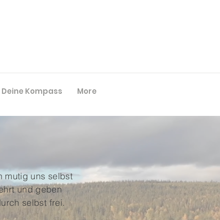
e Deine Kompass
More
n mutig uns selbst
lehrt und geben
rch selbst frei.