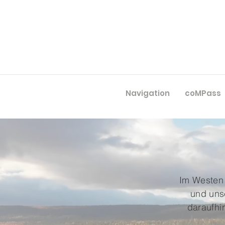
Navigation
coMPass
Im Westen 
und uns
daraufhi